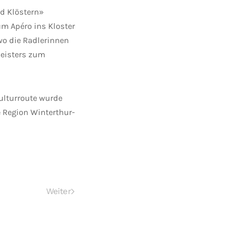
nd Klöstern»
um Apéro ins Kloster
wo die Radlerinnen
meisters zum
Kulturroute wurde
ie Region Winterthur-
Weiter